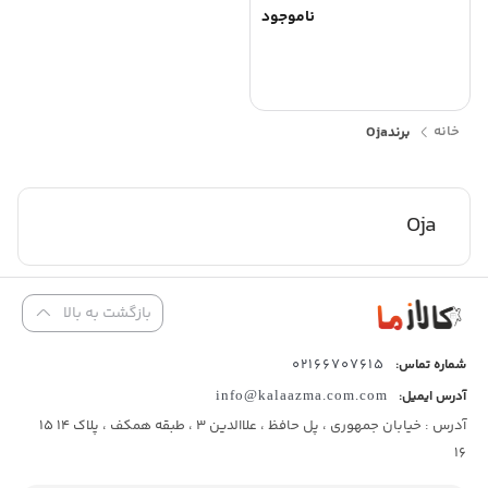
ناموجود
خانه
برند
Oja
Oja
بازگشت به بالا
02166707615
شماره تماس:
آدرس ایمیل:
info@kalaazma.com.com
آدرس : خیابان جمهوری ، پل حافظ ، علاالدین 3 ، طبقه همکف ، پلاک 14 15
16