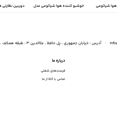
هوا شیائومی
خوشبو کننده هوا شیائومی مدل
دوربین نظارتی 
Xiaomi Smart Air 
Deerma DEM-PX310W
مدل Mi Smart Camera C301
Co
|
inf
آدرس : خیابان جمهوری ، پل حافظ ، علاالدین 3 ، طبقه همکف ، پلاک 14 15 16
درباره ما
فرصت‌های شغلی
تماس با کالا از ما