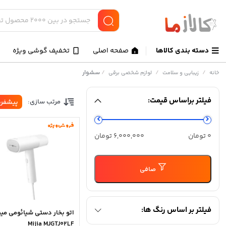
دسته بندی کالاها
صفحه اصلی
تخفیف گوشی ویژه
/
/
/
سشوار
خانه
زیبایی و سلامت
لوازم شخصی برقی
فیلتر براساس قیمت:
مرتب سازی:
پیشفر
فروش ویژه
حداقل
حداكثر
0 تومان
6,000,000 تومان
قیمت
قيمت
صافی
فیلتر بر اساس رنگ ها:
اتو بخار دستی شیائومی میج
Mijia MJGTJ02LF