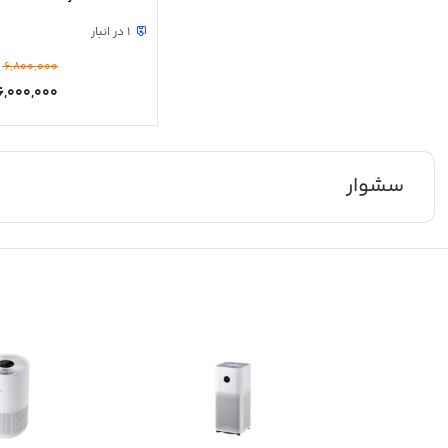
1 در انبار
6,800,000
6,000,000
سشوار