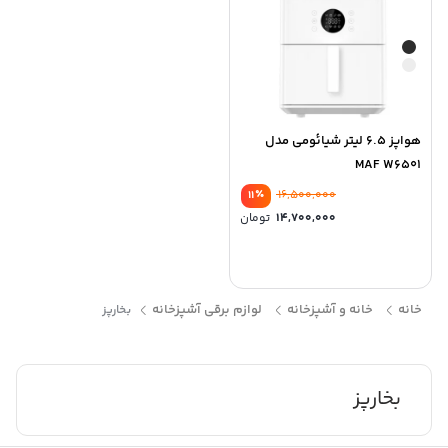
هواپز 6.5 لیتر شیائومی مدل
MAF W6501
٪
16,500,000
11
14,700,000
تومان
خانه
خانه و آشپزخانه
لوازم برقی آشپزخانه
بخارپز
بخارپز