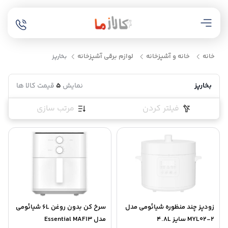
خانه
خانه و آشپزخانه
لوازم برقی آشپزخانه
بخارپز
بخارپز
نمایش
5
قیمت کالا ها
فیلتر کردن
مرتب سازی
زودپز چند منظوره شیائومی مدل
سرخ کن بدون روغن 6L شیائومی
MYL02-2 سایز 4.8L
مدل Essential MAF13