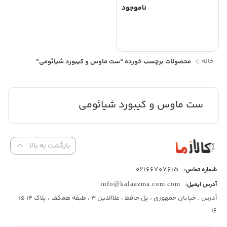
ناموجود
خانه
محصولات برچسب خورده “ست ماوس و کیبورد شیائومی”
ست ماوس و کیبورد شیائومی
بازگشت به بالا
02166707615
شماره تماس:
آدرس ایمیل:
info@kalaazma.com.com
آدرس : خیابان جمهوری ، پل حافظ ، علاالدین 3 ، طبقه همکف ، پلاک 14 15
16