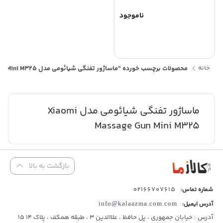
ناموجود
خانه
محصولات برچسب خورده “ماساژور تفنگی شیائومی مدل Xiaomi Massage Gun Mini M325”
ماساژور تفنگی شیائومی مدل Xiaomi
Massage Gun Mini M325
بازگشت به بالا
02166707615
شماره تماس:
آدرس ایمیل:
info@kalaazma.com.com
آدرس : خیابان جمهوری ، پل حافظ ، علاالدین 3 ، طبقه همکف ، پلاک 14 15