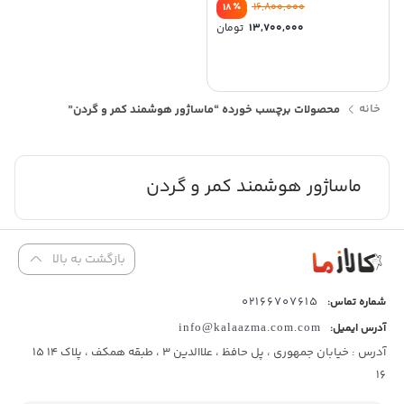
٪
16,800,000
18
قیمت
13,700,000
تومان
اصلی:
قیمت
16,800,000 تومان
فعلی:
بود.
13,700,000 تومان.
خانه
محصولات برچسب خورده “ماساژور هوشمند کمر و گردن”
ماساژور هوشمند کمر و گردن
بازگشت به بالا
02166707615
شماره تماس:
آدرس ایمیل:
info@kalaazma.com.com
آدرس : خیابان جمهوری ، پل حافظ ، علاالدین 3 ، طبقه همکف ، پلاک 14 15
16