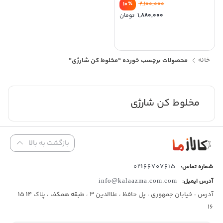
٪
2,100,000
10
1,880,000
تومان
خانه
محصولات برچسب خورده “مخلوط کن شارژی”
مخلوط کن شارژی
بازگشت به بالا
02166707615
شماره تماس:
آدرس ایمیل:
info@kalaazma.com.com
آدرس : خیابان جمهوری ، پل حافظ ، علاالدین 3 ، طبقه همکف ، پلاک 14 15
16