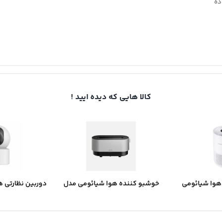
ده
کالا هایی که دیده ایید !
هوا شیائومی
خوشبو کننده هوا شیائومی مدل
دوربین نظارتی 
Xiaomi Smart Air 
Deerma DEM-PX310W
مدل Mi Smart Camera C301
Co