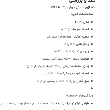
نقد و بررسی
ماساژور دستی چهارسر BOMIDI MG3
مشخصات فنی
:
مدل
:
MG3
تعداد سر ماساژ
:
۴ عدد
دامنه حرکت
(Stroke):
۶ میلی‌متر
ولتاژ نامی
:
۱۱.۱ ولت
ورودی شارژ
:
۵ ولت / ۲ آمپر
ظرفیت باتری
:
۲۵۰۰ میلی‌آمپر ساعت
زمان استفاده
:
بیش از ۲۱۰ دقیقه با یک بار شارژ
تعداد ضربه در دقیقه
:
تا ۲۲۰۰ ضربه
نوع شارژ
:
پورت USB-C با پشتیبانی از PD
ویژگی‌های برجسته
:
طراحی ارگونومیک با دو دسته
:
مناسب برای ماساژ نواحی وسیع بدن ب