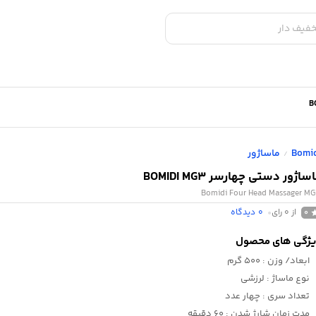
Bomi
ماساژور
/
ساژور دستی چهارسر BOMIDI MG3
Bomidi Four Head Massager M
از 0 رای
0
دیدگاه
0
ژگی های محصول
ابعاد/ وزن
: 500 گرم
نوع ماساژ
: لرزشی
تعداد سری
: چهار عدد
مدت زمان شارژ شدن
: 60 دقیقه