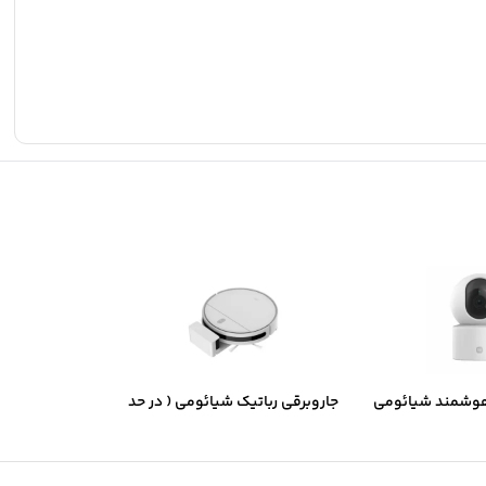
هوشمند شیائومی
جاروبرقی رباتیک شیائومی ( در حد
نو ) Mop Essential _ MJSTG1