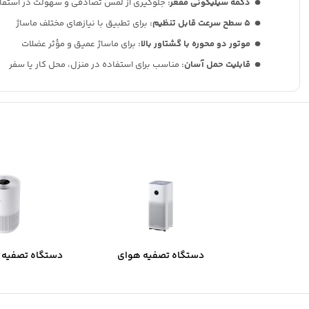
دکمه سیلیکونی مقعر
:
جلوگیری از لمس تصادفی و سهولت در استفا
۵
سطح سرعت قابل تنظیم
:
برای تطبیق با نیازهای مختلف ماساژ
موتور دو محوره با گشتاور بالا
:
برای ماساژ عمیق و مؤثر عضلات
قابلیت حمل آسان
:
مناسب برای استفاده در منزل، محل کار یا سفر
دستگاه تصفیه هوای
دستگاه تصفیه 
شیائومیXiaomi Smart Air
مدل Purifier 4
Purifier 4 (کارتن خراب)
mpact