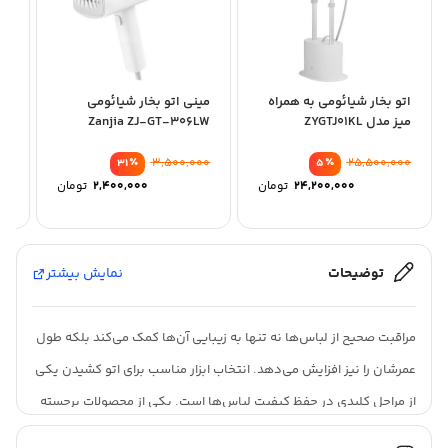
اتو بخار شیائومی به همراه
مینی اتو بخار شیائومی
میز مدل ZYGTJ01KL
Zanjia ZJ-GT-306LW
مدل N
Steamer
٪
3,500,000
٪
25,500,000
31
5
قیمت
قیمت
24,200,000
تومان
2,400,000
تومان
اصلی:
اصلی:
قیمت
قیمت
25,500,000 تومان
فعلی:
فعلی:
بود.
بود.
24,200,000 تومان.
2,400,000 توما
توضیحات
نمایش بیشتر
مراقبت صحیح از لباس‌ها نه تنها به زیبایی آن‌ها کمک می‌کند بلکه طول
عمرشان را نیز افزایش می‌دهد. انتخاب ابزار مناسب برای اتو کشیدن یکی
از مراحل کلیدی در حفظ کیفیت لباس‌ها است. یکی از محصولات برجسته
در این زمینه، اتو بخار ایستاده شیائومی مدل GARMENT ZQGTJ02KL