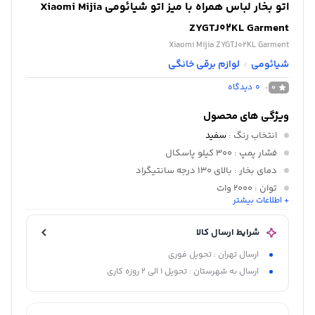
اتو بخار لباس همراه با میز اتو شیائومی Xiaomi Mijia
ZYGTJ02KL Garment
Xiaomi Mijia ZYGTJ02KL Garment
شیائومی
لوازم برقی خانگی
/
0
دیدگاه
0
ویژگی های محصول
انتخاب رنگ
:
سفید
فشار پمپ
: 300 کیلو پاسکال
دمای بخار
: بالای 130 درجه سانتیگراد
توان
: 2000 وات
+ اطلاعات بیشتر
ولتاژ
: 220 ولت
حداکثر خروجی بخار
: 36 گرم در دقیقه
شرایط ارسال کالا
ارسال تهران : تحویل فوری
ارسال به شهرستان : تحویل 1 الی 2 روزه کاری