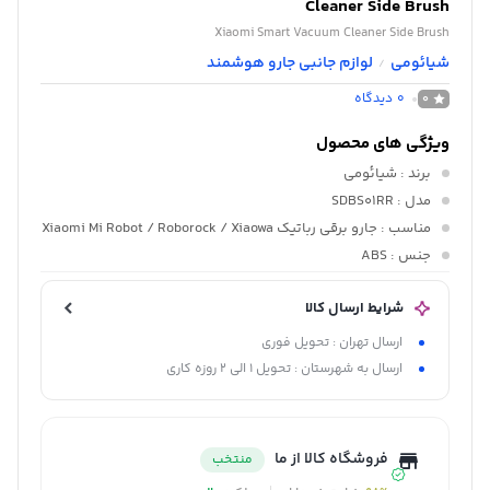
Cleaner Side Brush
Xiaomi Smart Vacuum Cleaner Side Brush
شیائومی
لوازم جانبی جارو هوشمند
/
0
دیدگاه
0
ویژگی های محصول
برند
: شیائومی
مدل
: SDBS01RR
مناسب
: جارو برقی رباتیک Xiaomi Mi Robot / Roborock / Xiaowa
جنس
: ABS
شرایط ارسال کالا
ارسال تهران : تحویل فوری
ارسال به شهرستان : تحویل 1 الی 2 روزه کاری
فروشگاه کالا از ما
منتخب