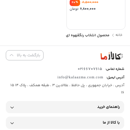
labubu لابوبو
٪
8,500,000
20
قیمت
6,800,000
تومان
اصلی:
قیمت
8,500,000 تومان
فعلی:
بود.
6,800,000 تومان.
خانه
محصول انتخاب رنگ
قهوه ای
بازگشت به بالا
02166707615
شماره تماس:
آدرس ایمیل:
info@kalaazma.com.com
آدرس : خیابان جمهوری ، پل حافظ ، علاالدین 3 ، طبقه همکف ، پلاک 14 15
16
راهنمای خرید
با کالا از ما