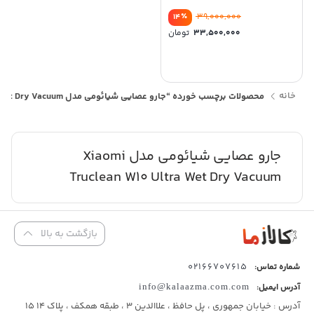
Dry Vacuum
٪
39,000,000
14
33,500,000
تومان
خانه
محصولات برچسب خورده “جارو عصایی شیائومی مدل Xiaomi Truclean W10 Ultra Wet Dry Vacuum”
جارو عصایی شیائومی مدل Xiaomi
Truclean W10 Ultra Wet Dry Vacuum
بازگشت به بالا
02166707615
شماره تماس:
آدرس ایمیل:
info@kalaazma.com.com
آدرس : خیابان جمهوری ، پل حافظ ، علاالدین 3 ، طبقه همکف ، پلاک 14 15