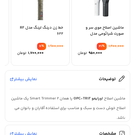
ماشین اصلاح موی سر و
خط زن دینگ لینگ مدل RF
مو
صورت شیائومی مدل
622
ir
50
Enchen Boost
00
٪
1,900,000
٪
1,200,000
11
21
قیمت
950,000
تومان
1,700,000
تومان
اصلی:
قیمت
1,200,000 تومان
فعلی:
بود.
950,000 تومان.
توضیحات
نمایش بیشتر
ماشین اصلاح
اورایمو OPC-TR12
یا همان Smart Trimmer 2 یک ماشین
اصلاح خوش دست و سبک و مناسب برای استفاده آقایان و بانوان می
باشد.
ماشین اصلاح اورایمو TR12 از ظاهری جذاب و بی نظیر برخوردار است. این
مشخصات
نمایش بیشتر