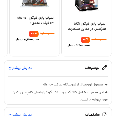
اسباب بازی فیگور shang-
chi (پک 6 عددی)
اسباب بازی فیگور آگاتا
عر
هارکنس در مقابل اسکارلت
فی
٪
7,600,000
ویچ
30
قیمت
٪
8,400,000
5,300,000
تومان
26
اصلی:
قیمت
قیمت
6,200,000
تومان
فعلی:
اصلی:
قیمت
بود.
5,300,000 توم
8,400,000 تومان
فعلی:
بود.
6,200,000 تومان.
توضیحات
نمایش بیشتر
محصول اورجینال از فروشگاه شرکت disney
این مجموعه شامل کلاه گیس، عینک، گوشواره‌های کلیپسی و گیره
موی پروانه‌ای است.
با الهام از انیمیشن encanto (۲۰۲۱) دیزنی
مشخصات
نمایش بیشتر