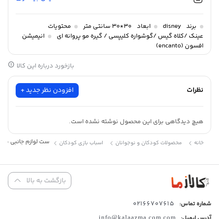
برند
disney
ابعاد
30*30 سانتی متر
محتویات
عینک /کلاه گیس /گوشواره کلیپسی / گیره مو پروانه ای
انیمیشن
افسون (encanto)
بازخورد درباره این کالا
نظرات
افزودن نظر جدید +
هیچ دیدگاهی برای این محصول نوشته نشده است.
ست لوازم جانبی میرا
خانه
محصولات کودکان و نوجوانان
اسباب بازی کودکان
بازگشت به بالا
02166707615
شماره تماس:
آدرس ایمیل:
info@kalaazma.com.com